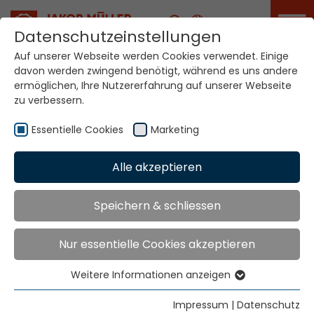
Karriere
Datenschutzeinstellungen
Auf unserer Webseite werden Cookies verwendet. Einige
davon werden zwingend benötigt, während es uns andere
Ihre Welt. Unsere
ermöglichen, Ihre Nutzererfahrung auf unserer Webseite
Technologien.
zu verbessern.
Essentielle Cookies
Marketing
Home
Standorte
Australien
Alle akzeptieren
Globale Präsenz
Speichern & schliessen
Nur essentielle Cookies akzeptieren
Ramsey McDonald Australia Pty Ltd
191 Kensington Road
Weitere Informationen anzeigen
West Melbourne VIC 3003
Essentielle Cookies
Essentielle Cookies werden für grundlegende
Tel
+61 3 9336 6000
Impressum
|
Datenschutz