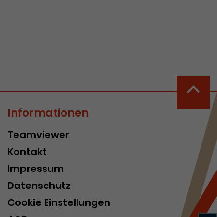
 aktive
her welche ein
at.
Informationen
in Besuch
Teamviewer
er Seite
erhalb des
Kontakt
n Besuches
Impressum
Datenschutz
Cookie Einstellungen