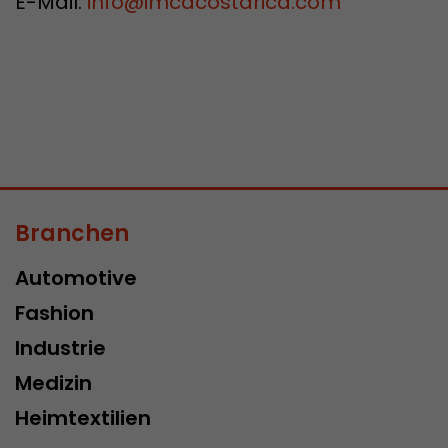
E-Mail:
info
@
imcdcostarica.com
Branchen
Automotive
Fashion
Industrie
Medizin
Heimtextilien