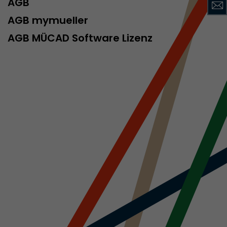
AGB
AGB mymueller
AGB MÜCAD Software Lizenz
rd von Google
ompatibilität
ode verwenden
 ab, wenn der
och beim
racking-
inhaltet alle
uches, auch