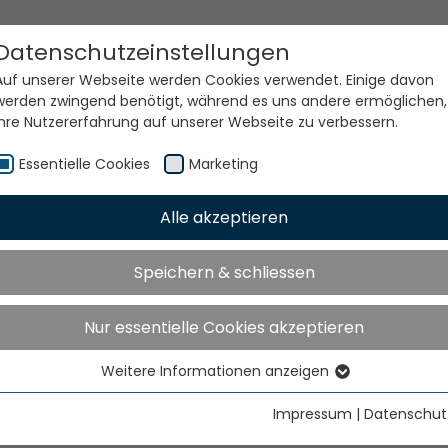
Datenschutzeinstellungen
Auf unserer Webseite werden Cookies verwendet. Einige davon
werden zwingend benötigt, während es uns andere ermöglichen,
Ihre Nutzererfahrung auf unserer Webseite zu verbessern.
Essentielle Cookies
Marketing
Alle akzeptieren
e Welt. Unsere Technolog
Speichern & schliessen
Nur essentielle Cookies akzeptieren
Weitere Informationen anzeigen
Essentielle Cookies
Essentielle Cookies werden für grundlegende Funktionen der
Impressum
|
Datenschut
Webseite benötigt. Dadurch ist gewährleistet, dass die