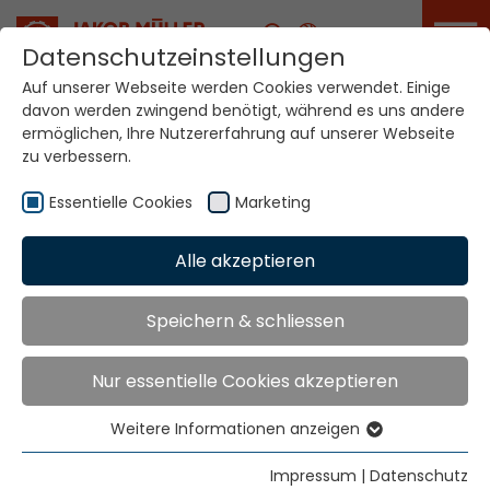
Karriere
Datenschutzeinstellungen
Auf unserer Webseite werden Cookies verwendet. Einige
davon werden zwingend benötigt, während es uns andere
Ihre Welt. Unsere
ermöglichen, Ihre Nutzererfahrung auf unserer Webseite
Technologien.
zu verbessern.
Essentielle Cookies
Marketing
Home
Standorte
El Salvador
Alle akzeptieren
Globale Präsenz
Speichern & schliessen
Nur essentielle Cookies akzeptieren
Texma Ltda.
Ave. El Boqueron No. 4-B
Weitere Informationen anzeigen
Urb. Santa Elena
Essentielle Cookies
Antiguo Cuscatlan, La Libertad
Essentielle Cookies werden für grundlegende
Impressum
|
Datenschutz
Apartado Postal 398