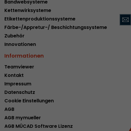
Bandwebsysteme
Name
__utmc
Kettenwirksysteme
Etikettenproduktionssysteme
Provider
www.google.com/analytics/
Färbe-/Appretur-/ Beschichtungssysteme
Laufzeit
pro Sitzung
Zubehör
Innovationen
Dieses Cookie gehört der Vergangenheit an un
Analytics nicht mehr verwendet. Für die Rückwä
Informationen
von Seiten welche noch den urchin.js Tracki
Zweck
wird dieses Cookie dennoch geschrieben und lä
Teamviewer
Browser geschlossen wird. Dieses Cookie muss
Kontakt
Debugging und der Verwendung des neuen ga.j
Codes nicht berücksichtigt werden.
Impressum
Datenschutz
Cookie Einstellungen
Name
__utmz
AGB
Provider
www.google.com/analytics/
AGB mymueller
AGB MÜCAD Software Lizenz
Laufzeit
6 Monate