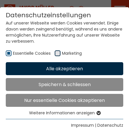
Karriere
Datenschutzeinstellungen
Auf unserer Webseite werden Cookies verwendet. Einige
davon werden zwingend benötigt, während es uns andere
Ihre Welt. Unsere
ermöglichen, Ihre Nutzererfahrung auf unserer Webseite
Technologien.
zu verbessern.
Essentielle Cookies
Marketing
Home
Standorte
Irland
Alle akzeptieren
Globale Präsenz
Speichern & schliessen
Nur essentielle Cookies akzeptieren
Allertex Limited,
5 Simmonds Way
Weitere Informationen anzeigen
Lomeshaye Industrial Estate
Essentielle Cookies
Nelson
Essentielle Cookies werden für grundlegende
Impressum
|
Datenschutz
Lancashire. BB9 5SS