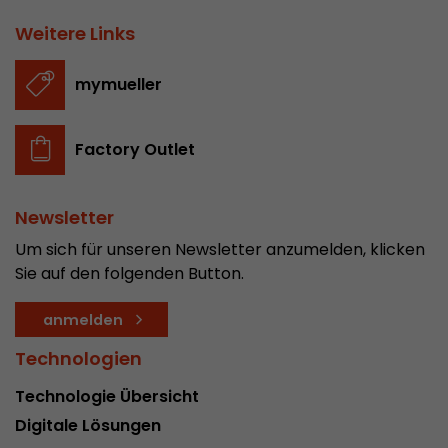
In diesem Cookie werden die Hauptinformatio
Weitere Links
abgespeichert um Besucher zu tracken. In die
werden eine eindeutige Besucher-ID, das Datum
Zweck
des ersten Besuches, der Zeitpunkt zu welchem
mymueller
Besuch gestartet wird sowie die Anzahl aller B
eindeutiger Besucher auf der Webseite gemach
Factory Outlet
Name
__utmb
Newsletter
Provider
www.google.com/analytics/
Um sich für unseren Newsletter anzumelden, klicken
Sie auf den folgenden Button.
Laufzeit
30 min
In diesem Cookie merkt sich Google Analytics 
anmelden
abgelaufen ist und wie tief sich ein Besucher a
Technologien
Zweck
bewegt. Es speichert die Anzahl von Pageviews 
aktuellen Besuches und die Startzeit des aktue
Technologie Übersicht
eines Besuchers.
Digitale Lösungen