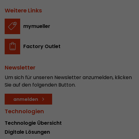
In diesem Cookie werden die Hauptinformatio
Weitere Links
abgespeichert um Besucher zu tracken. In die
werden eine eindeutige Besucher-ID, das Datum
Zweck
des ersten Besuches, der Zeitpunkt zu welchem
mymueller
Besuch gestartet wird sowie die Anzahl aller B
eindeutiger Besucher auf der Webseite gemach
Factory Outlet
Name
__utmb
Newsletter
Provider
www.google.com/analytics/
Um sich für unseren Newsletter anzumelden, klicken
Sie auf den folgenden Button.
Laufzeit
30 min
In diesem Cookie merkt sich Google Analytics 
anmelden
abgelaufen ist und wie tief sich ein Besucher a
Technologien
Zweck
bewegt. Es speichert die Anzahl von Pageviews 
aktuellen Besuches und die Startzeit des aktue
Technologie Übersicht
eines Besuchers.
Digitale Lösungen