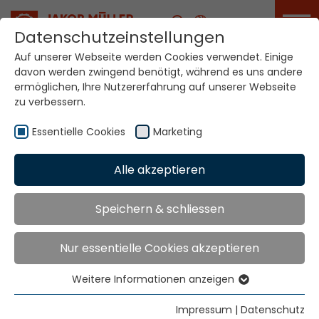
Karriere
Datenschutzeinstellungen
Auf unserer Webseite werden Cookies verwendet. Einige
davon werden zwingend benötigt, während es uns andere
Ihre Welt. Unsere
ermöglichen, Ihre Nutzererfahrung auf unserer Webseite
Technologien.
zu verbessern.
Essentielle Cookies
Marketing
Home
Standorte
Irland
Alle akzeptieren
Globale Präsenz
Speichern & schliessen
Nur essentielle Cookies akzeptieren
Allertex Limited,
5 Simmonds Way
Weitere Informationen anzeigen
Lomeshaye Industrial Estate
Essentielle Cookies
Nelson
Essentielle Cookies werden für grundlegende
Impressum
|
Datenschutz
Lancashire. BB9 5SS