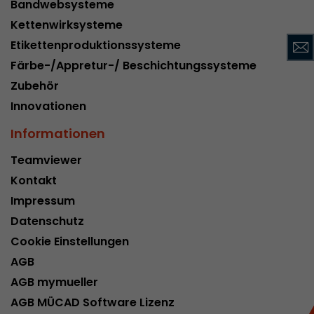
Bandwebsysteme
Name
__utmc
Kettenwirksysteme
Etikettenproduktionssysteme
Provider
www.google.com/analytics/
Färbe-/Appretur-/ Beschichtungssysteme
Laufzeit
pro Sitzung
Zubehör
Innovationen
Dieses Cookie gehört der Vergangenheit an un
Analytics nicht mehr verwendet. Für die Rückwä
Informationen
von Seiten welche noch den urchin.js Tracki
Zweck
wird dieses Cookie dennoch geschrieben und lä
Teamviewer
Browser geschlossen wird. Dieses Cookie muss
Kontakt
Debugging und der Verwendung des neuen ga.j
Codes nicht berücksichtigt werden.
Impressum
Datenschutz
Cookie Einstellungen
Name
__utmz
AGB
Provider
www.google.com/analytics/
AGB mymueller
AGB MÜCAD Software Lizenz
Laufzeit
6 Monate