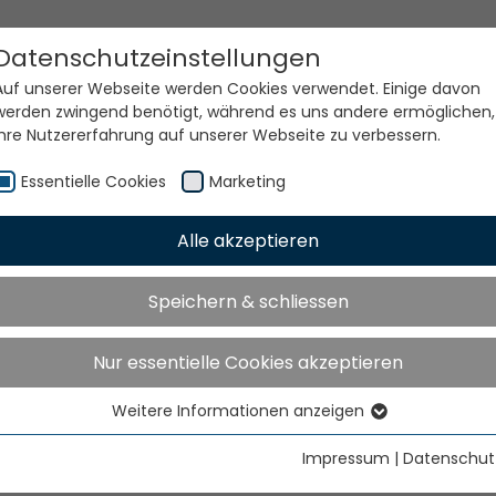
Datenschutzeinstellungen
Auf unserer Webseite werden Cookies verwendet. Einige davon
werden zwingend benötigt, während es uns andere ermöglichen,
Ihre Nutzererfahrung auf unserer Webseite zu verbessern.
Essentielle Cookies
Marketing
Alle akzeptieren
e Welt. Unsere Technolog
Speichern & schliessen
Nur essentielle Cookies akzeptieren
Weitere Informationen anzeigen
Essentielle Cookies
Essentielle Cookies werden für grundlegende Funktionen der
Impressum
|
Datenschut
Webseite benötigt. Dadurch ist gewährleistet, dass die