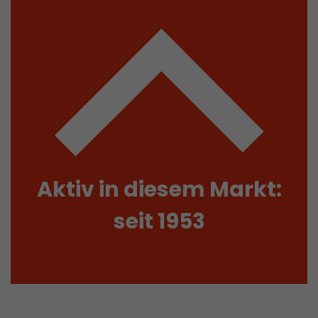
Parameter
ie ab, ob die
ls die
elle ermittelt
t. Auf
rmationen wie
r
 historischen
Aktiv in diesem Markt:
seit 1953
um
tzt, zu