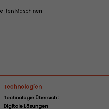
Zweck
Einblicke in das Verhalten auf der Website geben. 
tellten Maschinen
werden unter keinen Umständen an Dritte weiterg
Name
_li_ses
Provider
Leadinfo B.V.
Laufzeit
Session
Leadinfo setzt zwei sogenannte Cookies, die nur J
Zweck
Einblicke in das Verhalten auf der Website geben. 
werden unter keinen Umständen an Dritte weiterg
Technologien
Technologie Übersicht
Digitale Lösungen