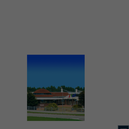
ient der
rdem erzeugt
sführliche
overview.html
acob Müller AG