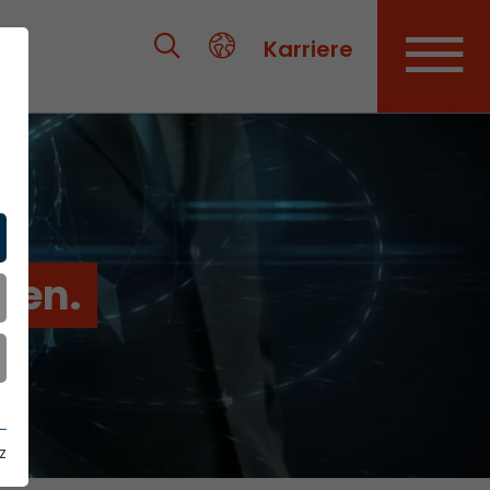
Karriere
ien.
z