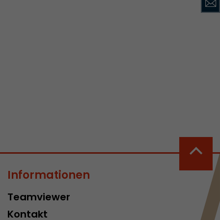
Diese Cookies
egeben.
acob Müller AG
Diese Cookies
egeben.
Informationen
Teamviewer
Kontakt