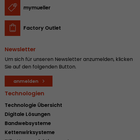
In diesem Cookie werden die Hauptinformatio
mymueller
abgespeichert um Besucher zu tracken. In die
werden eine eindeutige Besucher-ID, das Datum
Zweck
des ersten Besuches, der Zeitpunkt zu welchem
Factory Outlet
Besuch gestartet wird sowie die Anzahl aller B
eindeutiger Besucher auf der Webseite gemach
Newsletter
Um sich für unseren Newsletter anzumelden, klicken
Name
__utmb
Sie auf den folgenden Button.
Provider
www.google.com/analytics/
anmelden
Laufzeit
30 min
Technologien
In diesem Cookie merkt sich Google Analytics 
Technologie Übersicht
abgelaufen ist und wie tief sich ein Besucher a
Zweck
bewegt. Es speichert die Anzahl von Pageviews 
Digitale Lösungen
aktuellen Besuches und die Startzeit des aktue
Bandwebsysteme
eines Besuchers.
Kettenwirksysteme