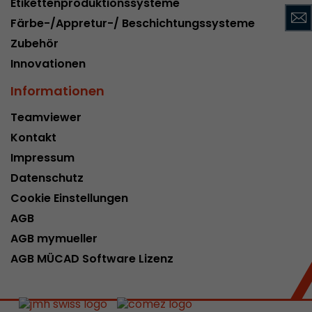
Etikettenproduktionssysteme
Name
__utmc
Färbe-/Appretur-/ Beschichtungssysteme
Zubehör
Provider
www.google.com/analytics/
Innovationen
Laufzeit
pro Sitzung
Informationen
Dieses Cookie gehört der Vergangenheit an un
Teamviewer
Analytics nicht mehr verwendet. Für die Rückwä
von Seiten welche noch den urchin.js Tracki
Kontakt
Zweck
wird dieses Cookie dennoch geschrieben und lä
Impressum
Browser geschlossen wird. Dieses Cookie muss
Datenschutz
Debugging und der Verwendung des neuen ga.j
Codes nicht berücksichtigt werden.
Cookie Einstellungen
AGB
AGB mymueller
Name
__utmz
AGB MÜCAD Software Lizenz
Provider
www.google.com/analytics/
Laufzeit
6 Monate