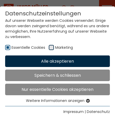
Karriere
Datenschutzeinstellungen
Auf unserer Webseite werden Cookies verwendet. Einige
davon werden zwingend benötigt, während es uns andere
Ihre Welt. Unsere
ermöglichen, Ihre Nutzererfahrung auf unserer Webseite
Technologien.
zu verbessern.
Essentielle Cookies
Marketing
Home
Standorte
Kenia
Alle akzeptieren
Globale Präsenz
Speichern & schliessen
Nur essentielle Cookies akzeptieren
Contact via Jakob Müller AG Frick
Jakob Müller AG Frick
Weitere Informationen anzeigen
Essentielle Cookies
5070 Frick, Switzerland
Essentielle Cookies werden für grundlegende
Impressum
|
Datenschutz