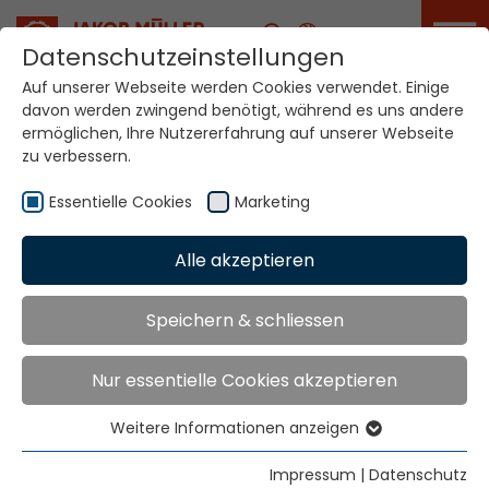
Karriere
Datenschutzeinstellungen
Auf unserer Webseite werden Cookies verwendet. Einige
davon werden zwingend benötigt, während es uns andere
Ihre Welt. Unsere
ermöglichen, Ihre Nutzererfahrung auf unserer Webseite
Technologien.
zu verbessern.
Essentielle Cookies
Marketing
Home
Standorte
Korea
Alle akzeptieren
Globale Präsenz
Speichern & schliessen
Nur essentielle Cookies akzeptieren
Kims Trading Co.
Mr. Jung-Soo Kim
Weitere Informationen anzeigen
#801, The LIV Sejong Tower
Essentielle Cookies
132, Achasan-ro, Seongdong-gu
Essentielle Cookies werden für grundlegende
Impressum
|
Datenschutz
Seoul, 01062