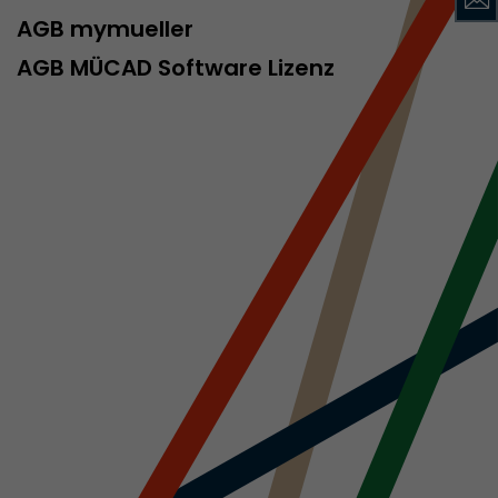
AGB mymueller
AGB MÜCAD Software Lizenz
rd von Google
ompatibilität
ode verwenden
 ab, wenn der
och beim
racking-
inhaltet alle
uches, auch