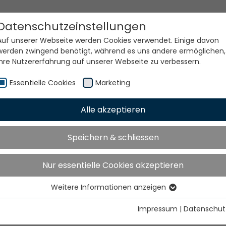
Datenschutzeinstellungen
Auf unserer Webseite werden Cookies verwendet. Einige davon
werden zwingend benötigt, während es uns andere ermöglichen,
Ihre Nutzererfahrung auf unserer Webseite zu verbessern.
Essentielle Cookies
Marketing
Alle akzeptieren
e Welt. Unsere Technolog
Speichern & schliessen
Nur essentielle Cookies akzeptieren
Weitere Informationen anzeigen
Essentielle Cookies
Essentielle Cookies werden für grundlegende Funktionen der
Impressum
|
Datenschut
Webseite benötigt. Dadurch ist gewährleistet, dass die