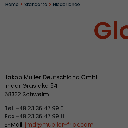
Home
Standorte
Niederlande
Gl
Jakob Müller Deutschland GmbH
In der Graslake 54
58332 Schwelm
Tel.
+49 23 36 47 99 0
Fax
+49 23 36 47 99 11
E-Mail:
jmd
@
mueller-frick.com