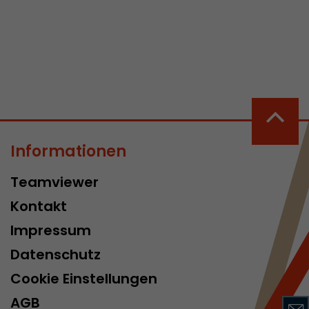
 aktive
her welche ein
at.
Informationen
in Besuch
Teamviewer
er Seite
Kontakt
erhalb des
n Besuches
Impressum
Datenschutz
Cookie Einstellungen
AGB