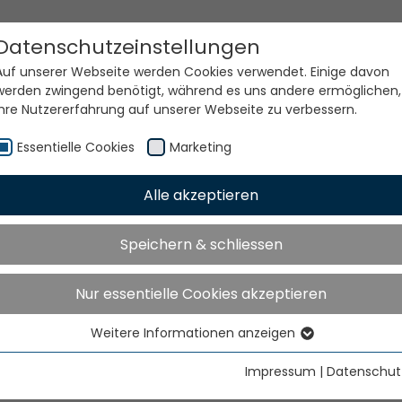
Datenschutzeinstellungen
Auf unserer Webseite werden Cookies verwendet. Einige davon
werden zwingend benötigt, während es uns andere ermöglichen,
Ihre Nutzererfahrung auf unserer Webseite zu verbessern.
Essentielle Cookies
Marketing
Alle akzeptieren
e Welt. Unsere Technolog
Speichern & schliessen
Nur essentielle Cookies akzeptieren
Weitere Informationen anzeigen
Essentielle Cookies
Essentielle Cookies werden für grundlegende Funktionen der
Impressum
|
Datenschut
Webseite benötigt. Dadurch ist gewährleistet, dass die