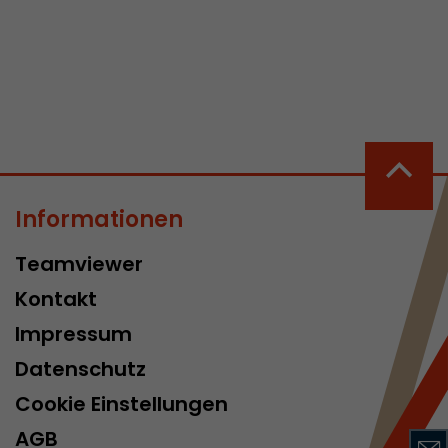
 aktive
her welche ein
at.
Informationen
in Besuch
Teamviewer
er Seite
Kontakt
erhalb des
n Besuches
Impressum
Datenschutz
Cookie Einstellungen
AGB