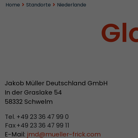
Home
Standorte
Niederlande
Gl
Jakob Müller Deutschland GmbH
In der Graslake 54
58332 Schwelm
Tel.
+49 23 36 47 99 0
Fax
+49 23 36 47 99 11
E-Mail:
jmd
@
mueller-frick.com