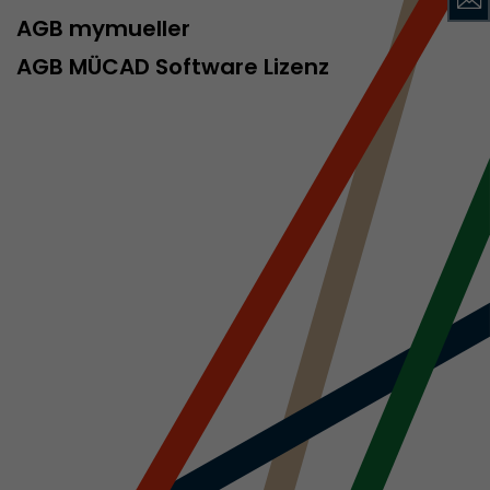
AGB mymueller
AGB MÜCAD Software Lizenz
rd von Google
ompatibilität
ode verwenden
 ab, wenn der
och beim
racking-
inhaltet alle
uches, auch