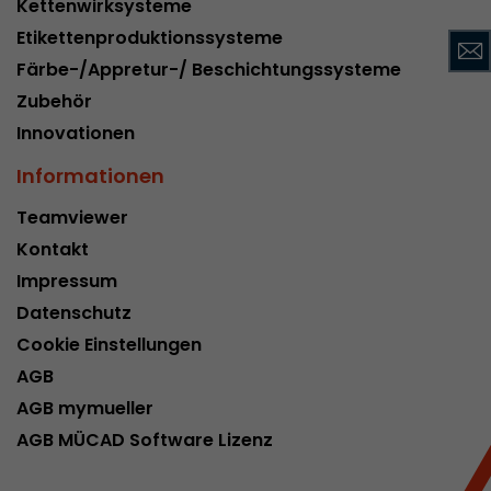
Kettenwirksysteme
Name
__utmc
Etikettenproduktionssysteme
Färbe-/Appretur-/ Beschichtungssysteme
Provider
www.google.com/analytics/
Zubehör
Laufzeit
pro Sitzung
Innovationen
Dieses Cookie gehört der Vergangenheit an un
Informationen
Analytics nicht mehr verwendet. Für die Rückwä
von Seiten welche noch den urchin.js Tracki
Teamviewer
Zweck
wird dieses Cookie dennoch geschrieben und lä
Kontakt
Browser geschlossen wird. Dieses Cookie muss
Impressum
Debugging und der Verwendung des neuen ga.j
Codes nicht berücksichtigt werden.
Datenschutz
Cookie Einstellungen
AGB
Name
__utmz
AGB mymueller
Provider
www.google.com/analytics/
AGB MÜCAD Software Lizenz
Laufzeit
6 Monate