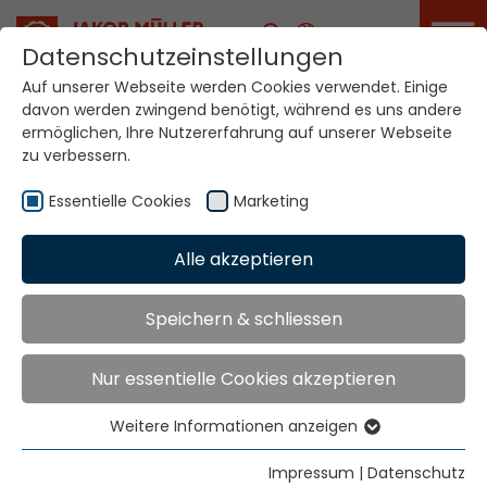
Karriere
Datenschutzeinstellungen
Auf unserer Webseite werden Cookies verwendet. Einige
davon werden zwingend benötigt, während es uns andere
Ihre Welt. Unsere
ermöglichen, Ihre Nutzererfahrung auf unserer Webseite
Technologien.
zu verbessern.
Essentielle Cookies
Marketing
Home
Standorte
Ruanda
Alle akzeptieren
Globale Präsenz
Speichern & schliessen
Nur essentielle Cookies akzeptieren
Texbevfra Consult Ltd.
9th Floor Bruce House
Weitere Informationen anzeigen
Standard Street
Essentielle Cookies
Nairobi
Essentielle Cookies werden für grundlegende
Impressum
|
Datenschutz