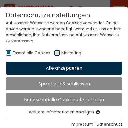
Karriere
Datenschutzeinstellungen
Auf unserer Webseite werden Cookies verwendet. Einige
davon werden zwingend benötigt, während es uns andere
Ihre Welt. Unsere
ermöglichen, Ihre Nutzererfahrung auf unserer Webseite
Technologien.
zu verbessern.
Essentielle Cookies
Marketing
Home
Standorte
Ruanda
Alle akzeptieren
Globale Präsenz
Speichern & schliessen
Nur essentielle Cookies akzeptieren
Texbevfra Consult Ltd.
9th Floor Bruce House
Weitere Informationen anzeigen
Standard Street
Essentielle Cookies
Nairobi
Essentielle Cookies werden für grundlegende
Impressum
|
Datenschutz