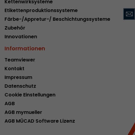
Kettenwirksysteme
Name
__utmc
Etikettenproduktionssysteme
Färbe-/Appretur-/ Beschichtungssysteme
Provider
www.google.com/analytics/
Zubehör
Laufzeit
pro Sitzung
Innovationen
Dieses Cookie gehört der Vergangenheit an un
Informationen
Analytics nicht mehr verwendet. Für die Rückwä
von Seiten welche noch den urchin.js Tracki
Teamviewer
Zweck
wird dieses Cookie dennoch geschrieben und lä
Kontakt
Browser geschlossen wird. Dieses Cookie muss
Impressum
Debugging und der Verwendung des neuen ga.j
Codes nicht berücksichtigt werden.
Datenschutz
Cookie Einstellungen
AGB
Name
__utmz
AGB mymueller
Provider
www.google.com/analytics/
AGB MÜCAD Software Lizenz
Laufzeit
6 Monate