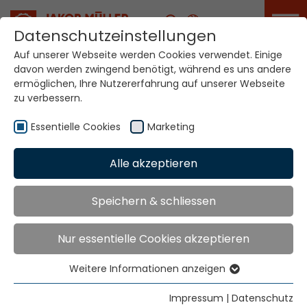
Karriere
Datenschutzeinstellungen
Auf unserer Webseite werden Cookies verwendet. Einige
davon werden zwingend benötigt, während es uns andere
Ihre Welt. Unsere
ermöglichen, Ihre Nutzererfahrung auf unserer Webseite
Technologien.
zu verbessern.
Essentielle Cookies
Marketing
Home
Standorte
Schweiz
Alle akzeptieren
Globale Präsenz
Speichern & schliessen
Nur essentielle Cookies akzeptieren
Jakob Müller AG Frick
5070 Frick, Switzerland
Weitere Informationen anzeigen
Essentielle Cookies
Tel.
+41 62 8655 111
Essentielle Cookies werden für grundlegende
Fax
+41 62 8655 777
Impressum
|
Datenschutz