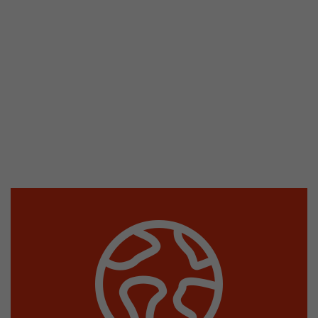
In diesem Cookie werden die Hauptinformatio
abgespeichert um Besucher zu tracken. In die
werden eine eindeutige Besucher-ID, das Datum
Zweck
des ersten Besuches, der Zeitpunkt zu welchem
Besuch gestartet wird sowie die Anzahl aller B
eindeutiger Besucher auf der Webseite gemach
Name
__utmb
Provider
www.google.com/analytics/
Laufzeit
30 min
In diesem Cookie merkt sich Google Analytics 
abgelaufen ist und wie tief sich ein Besucher a
Zweck
bewegt. Es speichert die Anzahl von Pageviews 
aktuellen Besuches und die Startzeit des aktue
eines Besuchers.