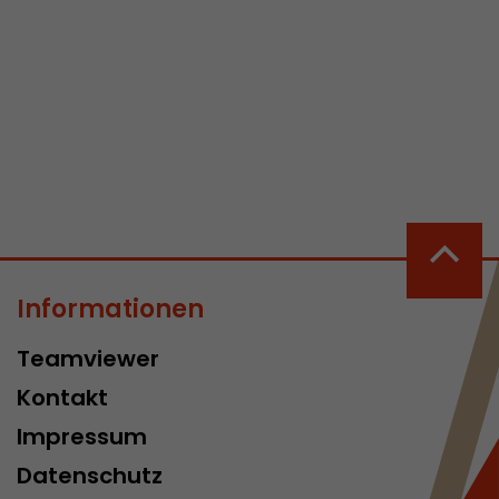
 aktive
her welche ein
at.
in Besuch
Informationen
er Seite
erhalb des
Teamviewer
n Besuches
Kontakt
Impressum
Datenschutz