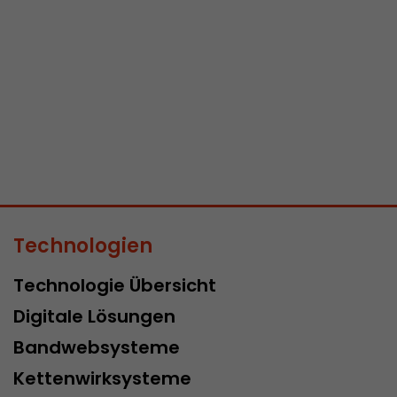
Zweck
des ersten Besuches, der Zeitpunkt zu welchem der
Besuch gestartet wird sowie die Anzahl aller Besuc
eindeutiger Besucher auf der Webseite gemacht h
Name
__utmb
Provider
www.google.com/analytics/
Laufzeit
30 min
In diesem Cookie merkt sich Google Analytics ob e
Technologien
abgelaufen ist und wie tief sich ein Besucher auf d
Zweck
bewegt. Es speichert die Anzahl von Pageviews inn
Technologie Übersicht
aktuellen Besuches und die Startzeit des aktuelle
eines Besuchers.
Digitale Lösungen
Bandwebsysteme
Name
__utmc
Kettenwirksysteme