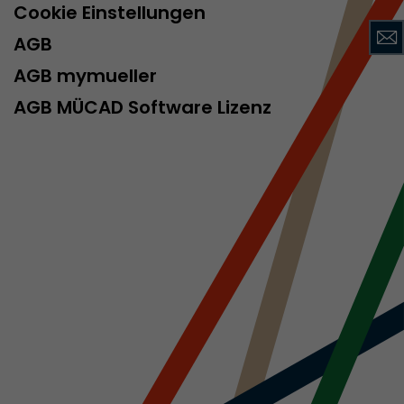
Cookie Einstellungen
AGB
AGB mymueller
rd von Google
ompatibilität
AGB MÜCAD Software Lizenz
ode verwenden
 ab, wenn der
och beim
racking-
inhaltet alle
uches, auch