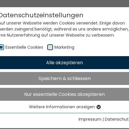
Datenschutzeinstellungen
Auf unserer Webseite werden Cookies verwendet. Einige davon
werden zwingend benötigt, während es uns andere ermöglichen,
Ihre Nutzererfahrung auf unserer Webseite zu verbessern.
Essentielle Cookies
Marketing
Alle akzeptieren
e Welt. Unsere Technolog
Speichern & schliessen
Nur essentielle Cookies akzeptieren
Weitere Informationen anzeigen
Essentielle Cookies
Essentielle Cookies werden für grundlegende Funktionen der
Impressum
|
Datenschut
Webseite benötigt. Dadurch ist gewährleistet, dass die