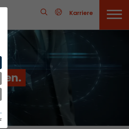
Karriere
ien.
z