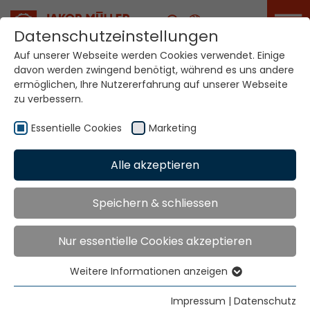
Karriere
Datenschutzeinstellungen
Auf unserer Webseite werden Cookies verwendet. Einige
davon werden zwingend benötigt, während es uns andere
Ihre Welt. Unsere
ermöglichen, Ihre Nutzererfahrung auf unserer Webseite
Technologien.
zu verbessern.
Essentielle Cookies
Marketing
Home
Standorte
Spainien
Alle akzeptieren
Globale Präsenz
Speichern & schliessen
Nur essentielle Cookies akzeptieren
JORVITEC S.L.
C/ Arquitecte Moragas. 20
Weitere Informationen anzeigen
Pol. Ind. Fondo d´en Peixo
Essentielle Cookies
Essentielle Cookies werden für grundlegende
Impressum
|
Datenschutz
Tel. +34 93 374 1663