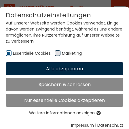
Karriere
Datenschutzeinstellungen
Auf unserer Webseite werden Cookies verwendet. Einige
davon werden zwingend benötigt, während es uns andere
Ihre Welt. Unsere
ermöglichen, Ihre Nutzererfahrung auf unserer Webseite
Technologien.
zu verbessern.
Essentielle Cookies
Marketing
Home
Standorte
Taiwan
Alle akzeptieren
Globale Präsenz
Speichern & schliessen
Nur essentielle Cookies akzeptieren
Well Firm Enterprise Co., Ltd.
8F-6. No. 6, Lane 180, Min Chuan East Road
Weitere Informationen anzeigen
Sec. 6,
Essentielle Cookies
Taipei
Essentielle Cookies werden für grundlegende
Impressum
|
Datenschutz