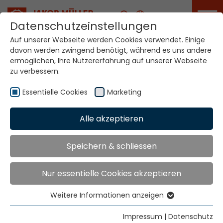
Karriere
Datenschutzeinstellungen
Auf unserer Webseite werden Cookies verwendet. Einige
davon werden zwingend benötigt, während es uns andere
Ihre Welt. Unsere
ermöglichen, Ihre Nutzererfahrung auf unserer Webseite
Technologien.
zu verbessern.
Essentielle Cookies
Marketing
Home
Standorte
Taiwan
Alle akzeptieren
Globale Präsenz
Speichern & schliessen
Nur essentielle Cookies akzeptieren
Well Firm Enterprise Co., Ltd.
8F-6. No. 6, Lane 180, Min Chuan East Road
Weitere Informationen anzeigen
Sec. 6,
Essentielle Cookies
Taipei
Essentielle Cookies werden für grundlegende
Impressum
|
Datenschutz