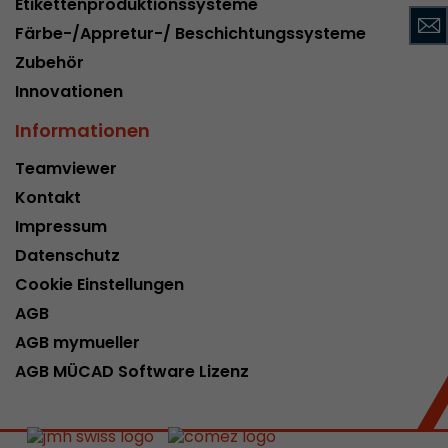
Etikettenproduktionssysteme
Name
__utmc
Färbe-/Appretur-/ Beschichtungssysteme
Zubehör
Provider
www.google.com/analytics/
Innovationen
Laufzeit
pro Sitzung
Informationen
Dieses Cookie gehört der Vergangenheit an un
Teamviewer
Analytics nicht mehr verwendet. Für die Rückwä
von Seiten welche noch den urchin.js Tracki
Kontakt
Zweck
wird dieses Cookie dennoch geschrieben und lä
Impressum
Browser geschlossen wird. Dieses Cookie muss
Datenschutz
Debugging und der Verwendung des neuen ga.j
Codes nicht berücksichtigt werden.
Cookie Einstellungen
AGB
AGB mymueller
Name
__utmz
AGB MÜCAD Software Lizenz
Provider
www.google.com/analytics/
Laufzeit
6 Monate