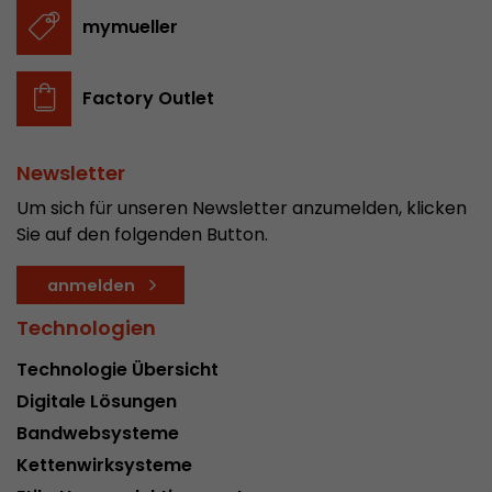
In diesem Cookie werden die Hauptinformatio
mymueller
abgespeichert um Besucher zu tracken. In die
werden eine eindeutige Besucher-ID, das Datum
Zweck
des ersten Besuches, der Zeitpunkt zu welchem
Factory Outlet
Besuch gestartet wird sowie die Anzahl aller B
eindeutiger Besucher auf der Webseite gemach
Newsletter
Um sich für unseren Newsletter anzumelden, klicken
Name
__utmb
Sie auf den folgenden Button.
Provider
www.google.com/analytics/
anmelden
Laufzeit
30 min
Technologien
In diesem Cookie merkt sich Google Analytics 
Technologie Übersicht
abgelaufen ist und wie tief sich ein Besucher a
Zweck
bewegt. Es speichert die Anzahl von Pageviews 
Digitale Lösungen
aktuellen Besuches und die Startzeit des aktue
Bandwebsysteme
eines Besuchers.
Kettenwirksysteme