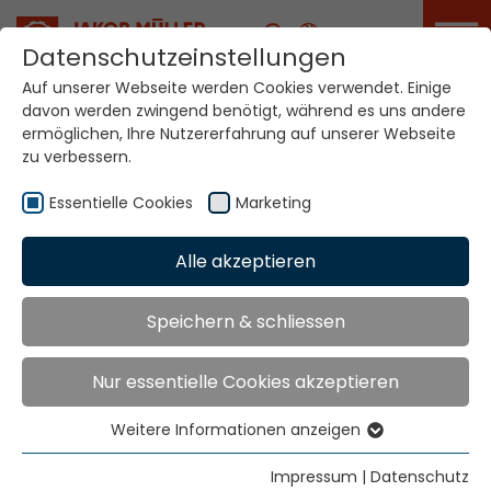
Karriere
Datenschutzeinstellungen
Auf unserer Webseite werden Cookies verwendet. Einige
davon werden zwingend benötigt, während es uns andere
Ihre Welt. Unsere
ermöglichen, Ihre Nutzererfahrung auf unserer Webseite
Technologien.
zu verbessern.
Essentielle Cookies
Marketing
Home
Standorte
Vereinigte Arabische Emirate
Alle akzeptieren
Globale Präsenz
Speichern & schliessen
Nur essentielle Cookies akzeptieren
Kontakt über Jakob Müller AG Frick
Jakob Müller AG Frick
Weitere Informationen anzeigen
Essentielle Cookies
5070 Frick, Switzerland
Essentielle Cookies werden für grundlegende
Impressum
|
Datenschutz