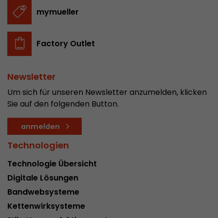
In diesem Cookie werden die Hauptinformatio
mymueller
abgespeichert um Besucher zu tracken. In die
werden eine eindeutige Besucher-ID, das Datum
Zweck
des ersten Besuches, der Zeitpunkt zu welchem
Factory Outlet
Besuch gestartet wird sowie die Anzahl aller B
eindeutiger Besucher auf der Webseite gemach
Newsletter
Um sich für unseren Newsletter anzumelden, klicken
Name
__utmb
Sie auf den folgenden Button.
Provider
www.google.com/analytics/
anmelden
Laufzeit
30 min
Technologien
In diesem Cookie merkt sich Google Analytics 
Technologie Übersicht
abgelaufen ist und wie tief sich ein Besucher a
Zweck
bewegt. Es speichert die Anzahl von Pageviews 
Digitale Lösungen
aktuellen Besuches und die Startzeit des aktue
Bandwebsysteme
eines Besuchers.
Kettenwirksysteme