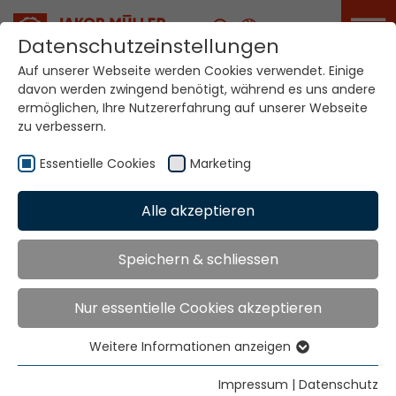
Karriere
Datenschutzeinstellungen
Auf unserer Webseite werden Cookies verwendet. Einige
davon werden zwingend benötigt, während es uns andere
Ihre Welt. Unsere
ermöglichen, Ihre Nutzererfahrung auf unserer Webseite
Technologien.
zu verbessern.
Essentielle Cookies
Marketing
Home
Standorte
Vereinigte Arabische Emirate
Alle akzeptieren
Globale Präsenz
Speichern & schliessen
Nur essentielle Cookies akzeptieren
Kontakt über Jakob Müller AG Frick
Jakob Müller AG Frick
Weitere Informationen anzeigen
Essentielle Cookies
5070 Frick, Switzerland
Essentielle Cookies werden für grundlegende
Impressum
|
Datenschutz