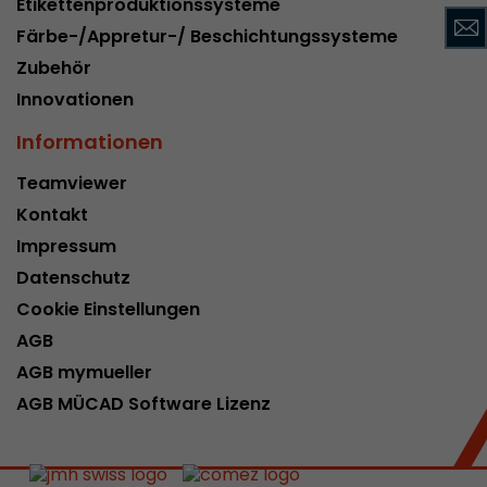
Etikettenproduktionssysteme
Name
__utmc
Färbe-/Appretur-/ Beschichtungssysteme
Zubehör
Provider
www.google.com/analytics/
Innovationen
Laufzeit
pro Sitzung
Informationen
Dieses Cookie gehört der Vergangenheit an un
Teamviewer
Analytics nicht mehr verwendet. Für die Rückwä
von Seiten welche noch den urchin.js Tracki
Kontakt
Zweck
wird dieses Cookie dennoch geschrieben und lä
Impressum
Browser geschlossen wird. Dieses Cookie muss
Datenschutz
Debugging und der Verwendung des neuen ga.j
Codes nicht berücksichtigt werden.
Cookie Einstellungen
AGB
AGB mymueller
Name
__utmz
AGB MÜCAD Software Lizenz
Provider
www.google.com/analytics/
Laufzeit
6 Monate