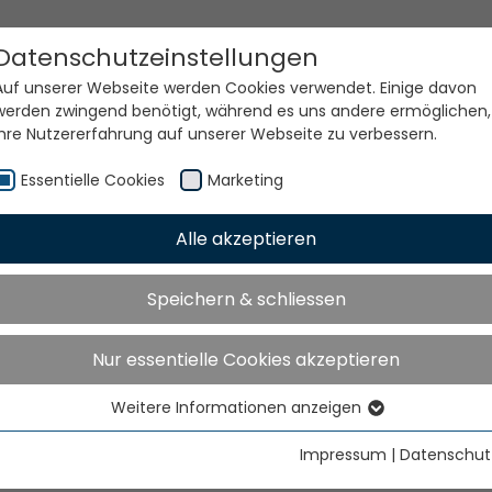
Datenschutzeinstellungen
Auf unserer Webseite werden Cookies verwendet. Einige davon
werden zwingend benötigt, während es uns andere ermöglichen,
Ihre Nutzererfahrung auf unserer Webseite zu verbessern.
Essentielle Cookies
Marketing
Alle akzeptieren
e Welt. Unsere Technolog
Speichern & schliessen
Nur essentielle Cookies akzeptieren
Weitere Informationen anzeigen
Essentielle Cookies
Essentielle Cookies werden für grundlegende Funktionen der
Impressum
|
Datenschut
Webseite benötigt. Dadurch ist gewährleistet, dass die