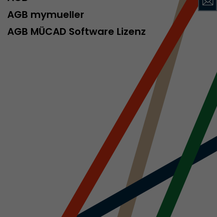
AGB mymueller
AGB MÜCAD Software Lizenz
rd von Google
ompatibilität
ode verwenden
 ab, wenn der
och beim
racking-
inhaltet alle
uches, auch