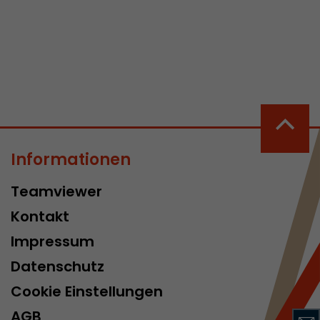
 aktive
her welche ein
at.
Informationen
in Besuch
Teamviewer
er Seite
erhalb des
Kontakt
n Besuches
Impressum
Datenschutz
Cookie Einstellungen
AGB