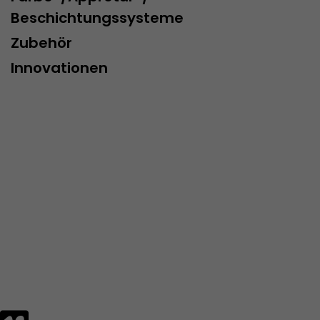
Provider
www.google.com/analytics/
Beschichtungssysteme
Laufzeit
pro Sitzung
Zubehör
Dieses Cookie gehört der Vergangenheit an und wi
Innovationen
Analytics nicht mehr verwendet. Für die Rückwärtsk
von Seiten welche noch den urchin.js Tracking-C
Zweck
wird dieses Cookie dennoch geschrieben und läuft
Browser geschlossen wird. Dieses Cookie muss jed
Debugging und der Verwendung des neuen ga.js T
Codes nicht berücksichtigt werden.
Name
__utmz
Provider
www.google.com/analytics/
Laufzeit
6 Monate
Dieses Cookie ist das Besucherquellen Cookie. Es be
Besucherquellen Informationen des aktuellen Bes