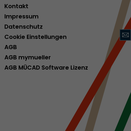
Kontakt
Impressum
rd von Google
Datenschutz
ompatibilität
Cookie Einstellungen
ode verwenden
 ab, wenn der
AGB
och beim
AGB mymueller
racking-
AGB MÜCAD Software Lizenz
inhaltet alle
uches, auch