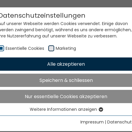
Datenschutzeinstellungen
Auf unserer Webseite werden Cookies verwendet. Einige davon
werden zwingend benötigt, während es uns andere ermöglichen,
Ihre Nutzererfahrung auf unserer Webseite zu verbessern.
Essentielle Cookies
Marketing
Alle akzeptieren
e Welt. Unsere Technolog
Speichern & schliessen
Nur essentielle Cookies akzeptieren
Weitere Informationen anzeigen
Essentielle Cookies
Essentielle Cookies werden für grundlegende Funktionen der
Impressum
|
Datenschut
Webseite benötigt. Dadurch ist gewährleistet, dass die