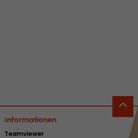
 aktive
her welche ein
at.
in Besuch
er Seite
erhalb des
n Besuches
Informationen
Teamviewer