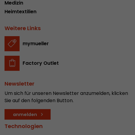
Medizin
In diesem Cookie werden die Hauptinformatio
abgespeichert um Besucher zu tracken. In die
Heimtextilien
werden eine eindeutige Besucher-ID, das Datum
Zweck
des ersten Besuches, der Zeitpunkt zu welchem
Weitere Links
Besuch gestartet wird sowie die Anzahl aller B
eindeutiger Besucher auf der Webseite gemach
mymueller
Name
__utmb
Factory Outlet
Provider
www.google.com/analytics/
Laufzeit
30 min
Newsletter
Um sich für unseren Newsletter anzumelden, klicken
In diesem Cookie merkt sich Google Analytics 
Sie auf den folgenden Button.
abgelaufen ist und wie tief sich ein Besucher a
Zweck
bewegt. Es speichert die Anzahl von Pageviews 
anmelden
aktuellen Besuches und die Startzeit des aktue
eines Besuchers.
Technologien