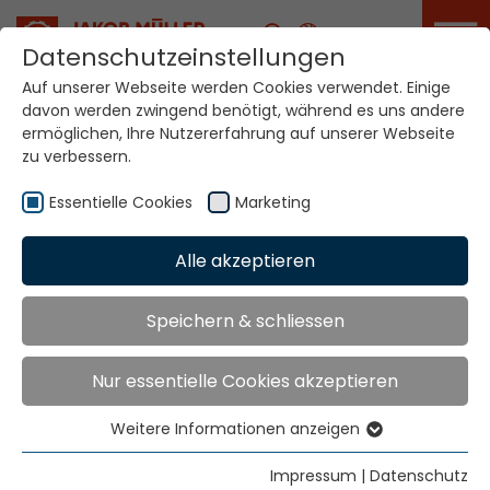
Karriere
Datenschutzeinstellungen
Auf unserer Webseite werden Cookies verwendet. Einige
davon werden zwingend benötigt, während es uns andere
Ihre Welt. Unsere
ermöglichen, Ihre Nutzererfahrung auf unserer Webseite
Technologien.
zu verbessern.
Essentielle Cookies
Marketing
Home
Standorte
Neuseeland
Alle akzeptieren
Globale Präsenz
Speichern & schliessen
Nur essentielle Cookies akzeptieren
Ramsay McDonald NZ Ltd
15 Martyn Street
Weitere Informationen anzeigen
Waiuku
Essentielle Cookies
Auckland 2123
Essentielle Cookies werden für grundlegende
Impressum
|
Datenschutz