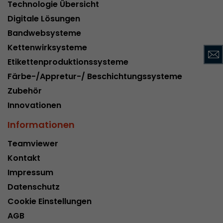
Technologie Übersicht
Name
__utmc
Digitale Lösungen
Provider
www.google.com/analytics/
Bandwebsysteme
Kettenwirksysteme
Laufzeit
pro Sitzung
Etikettenproduktionssysteme
Dieses Cookie gehört der Vergangenheit an un
Färbe-/Appretur-/ Beschichtungssysteme
Analytics nicht mehr verwendet. Für die Rückwä
Zubehör
von Seiten welche noch den urchin.js Tracki
Innovationen
Zweck
wird dieses Cookie dennoch geschrieben und lä
Browser geschlossen wird. Dieses Cookie muss
Informationen
Debugging und der Verwendung des neuen ga.j
Codes nicht berücksichtigt werden.
Teamviewer
Kontakt
Impressum
Name
__utmz
Datenschutz
Provider
www.google.com/analytics/
Cookie Einstellungen
AGB
Laufzeit
6 Monate